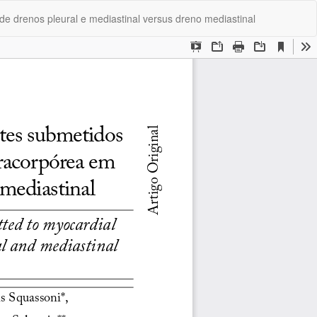
Bai
Ba
e drenos pleural e mediastinal versus dreno mediastinal
P