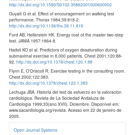
http://dx.doi.org/10.1590/S0102-35862001000600002
Guyatt G et al. Effect of encouragement on walking test
performance. Thorax 1984;39:818-2.
http://dx.doi.org/10.1136/thx.39.11.818
Ford AB, Hellerstein HK. Energy cost of the master two-step
test. JAMA 1957:1864-8.
Hadeli KO et al. Predictors of oxygen desaturation during
submaximal exercise in 8.000 patients. Chest 2001;120:88-
92.
http://dx.doi.org/10.1378/chest.120.1.88
Flynn E, O'Driscoll R. Exercise testing in the consulting room.
Chest 2002;122:383.
http://dx.doi.org/10.1378/chest.122.1.383
Lechuga JBA. Historia del test de esfuerzo en la valoración
cardiológica. Revista de La Sociedad Andaluza de
Cardiología 1999;33(ano XVII), Diciembre. Disponível em:
www.sacardiologia.org/revista. Acesso em 22 de janeiro de
2005.
Desenvolvido
Open Journal Systems