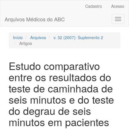
Navegação
Cadastro
Acesso
Principal
Conteúdo
Arquivos Médicos do ABC
Toggl
principal
naviga
Barra
Lateral
Início
Arquivos
v. 32 (2007): Suplemento 2
Artigos
Estudo comparativo
entre os resultados do
teste de caminhada de
seis minutos e do teste
do degrau de seis
minutos em pacientes