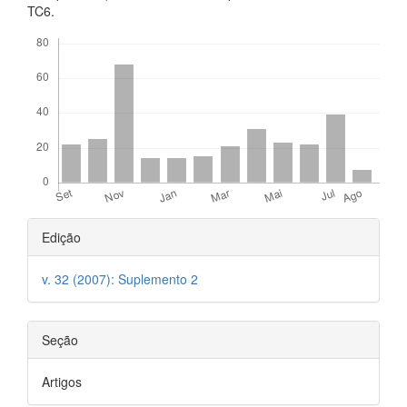
TC6.
Downloads
Detalhes
Edição
do
v. 32 (2007): Suplemento 2
artigo
Seção
Artigos