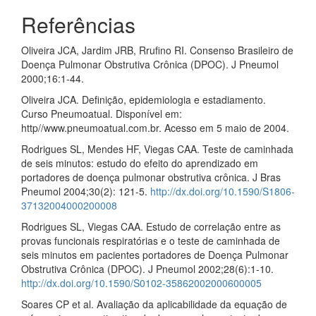
Referências
Oliveira JCA, Jardim JRB, Rrufino RI. Consenso Brasileiro de
Doença Pulmonar Obstrutiva Crônica (DPOC). J Pneumol
2000;16:1-44.
Oliveira JCA. Definição, epidemiologia e estadiamento.
Curso Pneumoatual. Disponível em:
http//www.pneumoatual.com.br. Acesso em 5 maio de 2004.
Rodrigues SL, Mendes HF, Viegas CAA. Teste de caminhada
de seis minutos: estudo do efeito do aprendizado em
portadores de doença pulmonar obstrutiva crônica. J Bras
Pneumol 2004;30(2): 121-5.
http://dx.doi.org/10.1590/S1806-
37132004000200008
Rodrigues SL, Viegas CAA. Estudo de correlação entre as
provas funcionais respiratórias e o teste de caminhada de
seis minutos em pacientes portadores de Doença Pulmonar
Obstrutiva Crônica (DPOC). J Pneumol 2002;28(6):1-10.
http://dx.doi.org/10.1590/S0102-35862002000600005
Soares CP et al. Avaliação da aplicabilidade da equação de