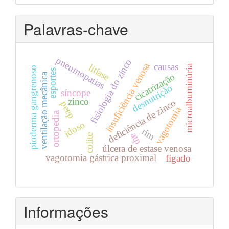
por
Palavras-chave
pneumopatias
fisiologia do zinco
insuficiência venosa
causas
litíase
microalbuminúria
pioderma gangrenoso
esportes
ventilação mecânica
cicatrização
desnutrição
síncope
zinco
deficiência de zinco
peep
vagotomia
ortopedia
idoso
rim
atp
colite
úlcera de estase venosa
vagotomia gástrica proximal
fígado
Informações