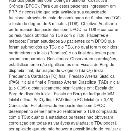
vida dos pacientes com Doença Pulmonar Obstrutiva
Crônica (DPOC). Para que estes pacientes ingressem em
PRP, é necessário que seja avaliada sua capacidade
funcional através do teste de caminhada de 6 minutos (TC6)
e teste do degrau de 6 minutos (TD6). Objetivo: Analisar a
performance dos pacientes com DPOC no TD6 e comparar
os resultados obtidos no TC6 com o TD6. Pacientes e
métodos: Foram estudados 20 pacientes com DPOC que
foram submetidos ao TC6 e o TD6, no qual foram colhidos
parâmetros no início (Repouso) e no final dos testes para
serem comparados. Resultados: Observaram correlações,
estatisticamente não significantes em: Escala de Borg de
dispnéia final, Saturação de Oxigênio (SatO
) inicial,
2
Freqüência Cardíaca (FC) final, Pressão Arterial Sistólica
(PAS) inicial e final e Pressão Arterial Diastólica (PAD) inicial
(p > 0,05) e estatisticamente significantes em: Escala de
Borg de dispnéia inicial, Escala de Borg de fadiga de MMII
inicial e final, SatO
final, PAD final e FC inicial (p < 0,05).
2
Conclusão: Foi observado em pacientes com DPOC
desempenho semelhante ao realizarem o TD6 comparado
com o TC6; quanto à estatística os testes não obtiveram
correlação em todas as variáveis avaliadas; o TD6 poderá
ser aplicado quando não houver a possibilidade de realizar o