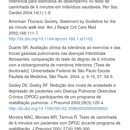
referencia para estimativa de desempenho no teste de
caminhada de 6 minutos em indivíduos saudáveis. Rer Soc
Cardiol 2004;14(1):1-6.
American Thoracic Society. Statement by Guideline for the
six minute walk test. Am J Respir Crit Care Med
2002;166:111-7.
http://dx.doi.org/10.1164/ajrccm.166.1.at1102
Duarte SR. Avaliação clínica da tolerância ao exercício e das
trocas gasosas pulmonares nas doenças intersticiais
fibrosantes: comparação do teste do degrau de 6 minutos
com a cicloergometria de membros inferiores. [Tese de
doutorado]. Universidade Federal de São Paulo Escola
Paulista de Medicina, São Paulo. 2004. p. 9-10, 27, 54-5.
Godoy DV, Godoy RF. Redução dos níveis de ansiedade e
depressão de pacientes com Doença Pulmonar Obstrutiva
Crônica (DPOC) participantes de um programa de
reabilitação pulmonar. J Pneumol 2002;28(3):120-4.
http://dx.doi.org/10.1590/S0102-35862002000300002
Moreira MAC, Moraes MR, Tannus R. Teste de caminhada
de 6 minutos em pacientes com DPOC durante programa de
reabilitação. J Pneumol 2001;27(6):295-300.