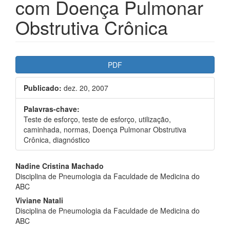
com Doença Pulmonar
Obstrutiva Crônica
Barra
PDF
lateral
Publicado:
dez. 20, 2007
de
artigos
Palavras-chave:
Teste de esforço, teste de esforço, utilização,
caminhada, normas, Doença Pulmonar Obstrutiva
Crônica, diagnóstico
Conteúdo
Nadine Cristina Machado
Disciplina de Pneumologia da Faculdade de Medicina do
do
ABC
artigo
Viviane Natali
Disciplina de Pneumologia da Faculdade de Medicina do
principal
ABC