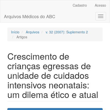
Navegação
Cadastro
Acesso
Principal
Conteúdo
Arquivos Médicos do ABC
Toggl
principal
naviga
Barra
Lateral
Início
Arquivos
v. 32 (2007): Suplemento 2
Artigos
Crescimento de
crianças egressas de
unidade de cuidados
intensivos neonatais:
um dilema ético e atual