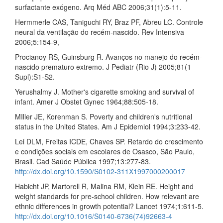
surfactante exógeno. Arq Méd ABC 2006;31(1):5-11.
Hermmerle CAS, Taniguchi RY, Braz PF, Abreu LC. Controle
neural da ventilação do recém-nascido. Rev Intensiva
2006;5:154-9,
Procianoy RS, Guinsburg R. Avanços no manejo do recém-
nascido prematuro extremo. J Pediatr (Rio J) 2005;81(1
Supl):S1-S2.
Yerushalmy J. Mother's cigarette smoking and survival of
infant. Amer J Obstet Gynec 1964;88:505-18.
MIller JE, Korenman S. Poverty and children's nutritional
status in the United States. Am J Epidemiol 1994;3:233-42.
Lei DLM, Freitas ICDE, Chaves SP. Retardo do crescimento
e condições sociais em escolares de Osasco, São Paulo,
Brasil. Cad Saúde Pública 1997;13:277-83.
http://dx.doi.org/10.1590/S0102-311X1997000200017
Habicht JP, Martorell R, Malina RM, Klein RE. Height and
weight standards for pre-school children. How relevant are
ethnic differences in growth potential? Lancet 1974;1:611-5.
http://dx.doi.org/10.1016/S0140-6736(74)92663-4