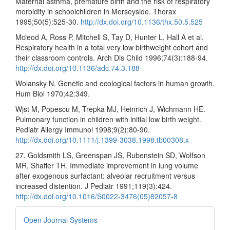
Maternal asthma, premature birth and the risk of respiratory
morbidity in schoolchildren in Merseyside. Thorax
1995;50(5):525-30.
http://dx.doi.org/10.1136/thx.50.5.525
Mcleod A, Ross P, Mitchell S, Tay D, Hunter L, Hall A et al.
Respiratory health in a total very low birthweight cohort and
their classroom controls. Arch Dis Child 1996;74(3):188-94.
http://dx.doi.org/10.1136/adc.74.3.188
Wolansky N. Genetic and ecological factors in human growth.
Hum Biol 1970;42:349.
Wjst M, Popescu M, Trepka MJ, Heinrich J, Wichmann HE.
Pulmonary function in children with initial low birth weight.
Pediatr Allergy Immunol 1998;9(2):80-90.
http://dx.doi.org/10.1111/j.1399-3038.1998.tb00308.x
27. Goldsmith LS, Greenspan JS, Rubenstein SD, Wolfson
MR, Shaffer TH. Immediate improvement in lung volume
after exogenous surfactant: alveolar recruitment versus
increased distention. J Pediatr 1991;119(3):424.
http://dx.doi.org/10.1016/S0022-3476(05)82057-8
Desenvolvido
Open Journal Systems