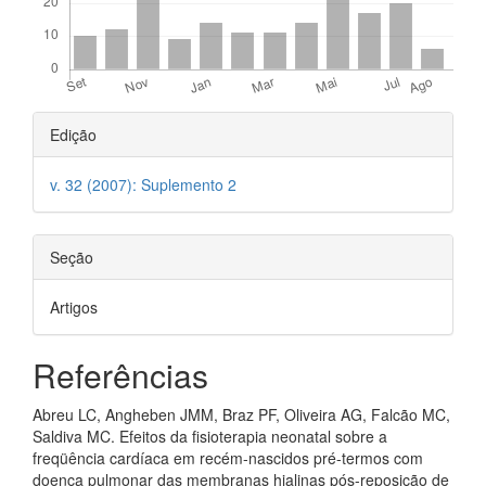
Detalhes
Edição
do
v. 32 (2007): Suplemento 2
artigo
Seção
Artigos
Referências
Abreu LC, Angheben JMM, Braz PF, Oliveira AG, Falcão MC,
Saldiva MC. Efeitos da fisioterapia neonatal sobre a
freqüência cardíaca em recém-nascidos pré-termos com
doença pulmonar das membranas hialinas pós-reposição de