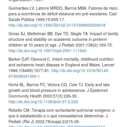
Guimarães LV, Latorre MRDO, Barros MBA. Fatores de risco
para a ocorrência de déficit estatural em pré-escolares. Cad
Saúde Pública 1999;15:605-17.
http://dx.doi.org/10.1590/S0102-311X1999000300018
Gross SJ, Mettelman BB, Dye TD, Slagle TA. Impact of family
structure and stability on academic outcome in preterm
children at 10 years of age. J Pediatr 2001;138(2):169-75.
http://dx.doi.org/10.1067/mpd.2001.111945
Barker DJP, Osmond C. Infant mortality, childhood nutrition
and ischaemic heart disease in England and Wales. Lancet
1986;1(8489):1077-81.
http://dx.doi.org/10.1016/S0140-
6736(86)91340-1
Horta BL, Barros FC, Victora CG, Cole TJ. Early and late
growth and blood pressure in adolescence. J Epidemiol
Community Health 2003;57(3):226-30.
http://dx.doi.org/10.1136/jech.57.3.226
Rebello CM. Terapia com surfactante pulmonar exógeno: o
que é estabelecido e o que necessitamos determinar. J
Pediatr (Rio J) 2002;78(suppl.2)215-26.