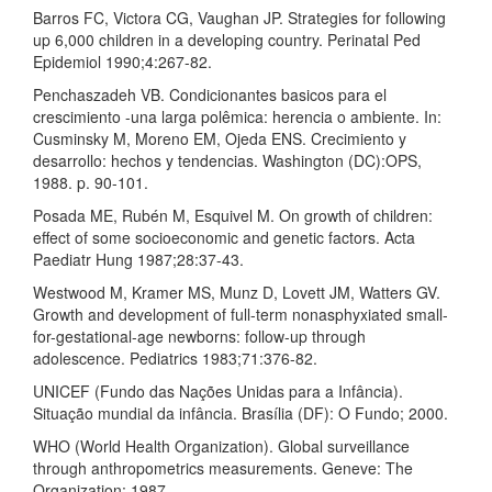
Barros FC, Victora CG, Vaughan JP. Strategies for following
up 6,000 children in a developing country. Perinatal Ped
Epidemiol 1990;4:267-82.
Penchaszadeh VB. Condicionantes basicos para el
crescimiento -una larga polêmica: herencia o ambiente. In:
Cusminsky M, Moreno EM, Ojeda ENS. Crecimiento y
desarrollo: hechos y tendencias. Washington (DC):OPS,
1988. p. 90-101.
Posada ME, Rubén M, Esquivel M. On growth of children:
effect of some socioeconomic and genetic factors. Acta
Paediatr Hung 1987;28:37-43.
Westwood M, Kramer MS, Munz D, Lovett JM, Watters GV.
Growth and development of full-term nonasphyxiated small-
for-gestational-age newborns: follow-up through
adolescence. Pediatrics 1983;71:376-82.
UNICEF (Fundo das Nações Unidas para a Infância).
Situação mundial da infância. Brasília (DF): O Fundo; 2000.
WHO (World Health Organization). Global surveillance
through anthropometrics measurements. Geneve: The
Organization; 1987.