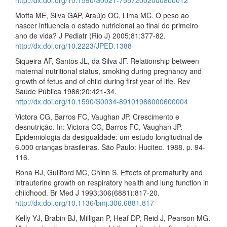
http://dx.doi.org/10.1590/S0021-75572002000800012
Motta ME, Silva GAP, Araújo OC, Lima MC. O peso ao
nascer influencia o estado nutricional ao final do primeiro
ano de vida? J Pediatr (Rio J) 2005;81:377-82.
http://dx.doi.org/10.2223/JPED.1388
Siqueira AF, Santos JL, da Silva JF. Relationship between
maternal nutritional status, smoking during pregnancy and
growth of fetus and of child during first year of life. Rev
Saúde Pública 1986;20:421-34.
http://dx.doi.org/10.1590/S0034-89101986000600004
Victora CG, Barros FC, Vaughan JP. Crescimento e
desnutrição. In: Victora CG, Barros FC, Vaughan JP.
Epidemiologia da desigualdade: um estudo longitudinal de
6.000 crianças brasileiras. São Paulo: Hucitec. 1988. p. 94-
116.
Rona RJ, Gulliford MC, Chinn S. Effects of prematurity and
intrauterine growth on respiratory health and lung function in
childhood. Br Med J 1993;306(6881):817-20.
http://dx.doi.org/10.1136/bmj.306.6881.817
Kelly YJ, Brabin BJ, Milligan P, Heaf DP, Reid J, Pearson MG.