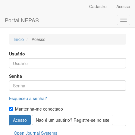
Navegação
Cadastro
Acesso
Principal
Conteúdo
Portal NEPAS
Toggl
principal
naviga
Barra
Lateral
Início
Acesso
Usuário
Senha
Esqueceu a senha?
Mantenha-me conectado
Acesso
Não é um usuário? Registre-se no site
Desenvolvido
Open Journal Systems